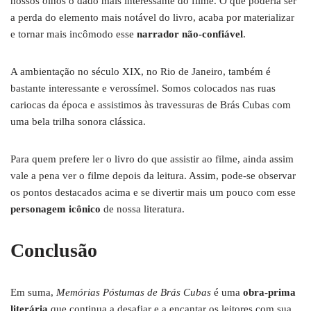
nossos olhos o dado mais interessante do filme. O que poderia ser
a perda do elemento mais notável do livro, acaba por materializar
e tornar mais incômodo esse
narrador não-confiável
.
A ambientação no século XIX, no Rio de Janeiro, também é
bastante interessante e verossímel. Somos colocados nas ruas
cariocas da época e assistimos às travessuras de Brás Cubas com
uma bela trilha sonora clássica.
Para quem prefere ler o livro do que assistir ao filme, ainda assim
vale a pena ver o filme depois da leitura. Assim, pode-se observar
os pontos destacados acima e se divertir mais um pouco com esse
personagem icônico
de nossa literatura.
Conclusão
Em suma,
Memórias Póstumas de Brás Cubas
é uma
obra-prima
literária
que continua a desafiar e a encantar os leitores com sua