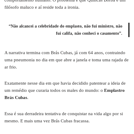
comportamento humano. O problema é que Quincas Borba é um
filósofo maluco e aí reside toda a ironia.
“Não alcancei a celebridade do emplasto, não fui ministro, não
fui califa, não conheci o casamento”.
A narrativa termina com Brás Cubas, já com 64 anos, contraindo
uma pneumonia no dia em que abre a janela e toma uma rajada de
ar frio.
Exatamente nesse dia em que havia decidido patentear a ideia de
um remédio que curaria todos os males do mundo: o
Emplastro
Brás Cubas
.
Essa é sua derradeira tentativa de conquistar na vida algo por si
mesmo. E mais uma vez Brás Cubas fracassa.