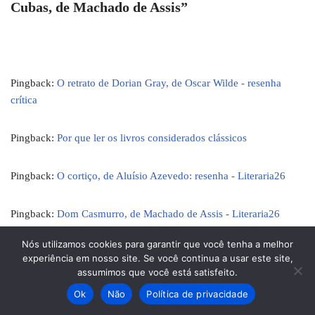
Cubas, de Machado de Assis”
Pingback:
O retrato de Dorian Gray, de Oscar Wilde - resenha
crítica
Pingback:
Por que ler os livros considerados clássicos
Pingback:
O cortiço, de Aluísio Azevedo: resenha - Literaria26
Pingback:
Dom Casmurro, de Machado de Assis - Literaria26
Nós utilizamos cookies para garantir que você tenha a melhor
experiência em nosso site. Se você continua a usar este site,
assumimos que você está satisfeito.
Ok
Não
Política de privacidade
Deixe um comentário