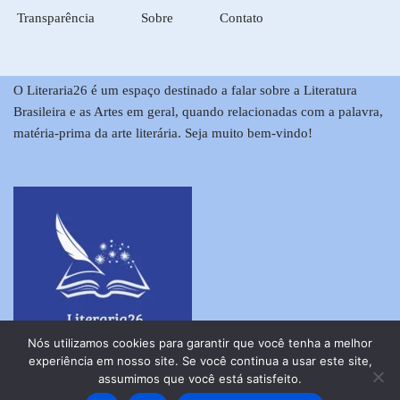
Transparência
Sobre
Contato
O Literaria26 é um espaço destinado a falar sobre a Literatura
Brasileira e as Artes em geral, quando relacionadas com a palavra,
matéria-prima da arte literária. Seja muito bem-vindo!
Nós utilizamos cookies para garantir que você tenha a melhor
experiência em nosso site. Se você continua a usar este site,
assumimos que você está satisfeito.
2023 Copyright Samira Mór Todos os direitos reservados