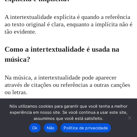
A intertextualidade explícita é quando a referência
ao texto original é clara, enquanto a implícita não é
tão evidente.
Como a intertextualidade é usada na
música?
Na música, a intertextualidade pode aparecer
através de citações ou referências a outras canções
ou letras.
Nós utilizamos cookies para garantir que você tenha a melhor
A intertextualidade é importante na
experiência em nosso site. Se você continua a usar este site,
literatura?
assumimos que você está satisfeito.
Ok
Não
Política de privacidade