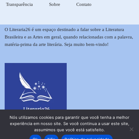
Transparência
Sobre
Contato
O Literaria26 é um espaço destinado a falar sobre a Literatura
Brasileira e as Artes em geral, quando relacionadas com a palavra,
matéria-prima da arte literária. Seja muito bem-vindo!
Nós utilizamos cookies para garantir que você tenha a melhor
experiência em nosso site. Se você continua a usar este site,
assumimos que você está satisfeito.
2023 Copyright Samira Mór Todos os direitos reservados