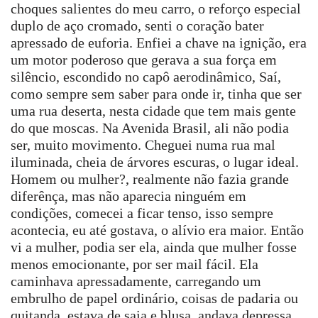
choques salientes do meu carro, o reforço especial
duplo de aço cromado, senti o coração bater
apressado de euforia. Enfiei a chave na ignição, era
um motor poderoso que gerava a sua força em
silêncio, escondido no capô aerodinâmico, Saí,
como sempre sem saber para onde ir, tinha que ser
uma rua deserta, nesta cidade que tem mais gente
do que moscas. Na Avenida Brasil, ali não podia
ser, muito movimento. Cheguei numa rua mal
iluminada, cheia de árvores escuras, o lugar ideal.
Homem ou mulher?, realmente não fazia grande
diferênça, mas não aparecia ninguém em
condições, comecei a ficar tenso, isso sempre
acontecia, eu até gostava, o alívio era maior. Então
vi a mulher, podia ser ela, ainda que mulher fosse
menos emocionante, por ser mail fácil. Ela
caminhava apressadamente, carregando um
embrulho de papel ordinário, coisas de padaria ou
quitanda, estava de saia e blusa, andava depressa,