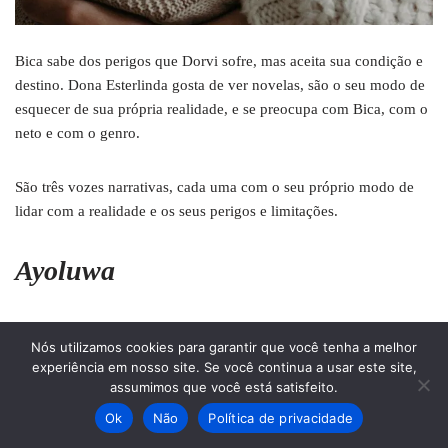
Bica sabe dos perigos que Dorvi sofre, mas aceita sua condição e
destino. Dona Esterlinda gosta de ver novelas, são o seu modo de
esquecer de sua própria realidade, e se preocupa com Bica, com o
neto e com o genro.
São três vozes narrativas, cada uma com o seu próprio modo de
lidar com a realidade e os seus perigos e limitações.
Ayoluwa
Uma comunidade que está morrendo. Os velhos não têm mais
Nós utilizamos cookies para garantir que você tenha a melhor
vontade de viver. Os jovens vivem deprimidos e tristes.
experiência em nosso site. Se você continua a usar este site,
assumimos que você está satisfeito.
Até uma mulher, cujo nome quer dizer esperança, anunciar que
Ok
Não
Política de privacidade
terá um filho. A alegria retorna ao grupo e o nascimento de