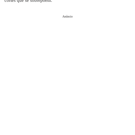
cortes que se sobrepõem.
Anúncio