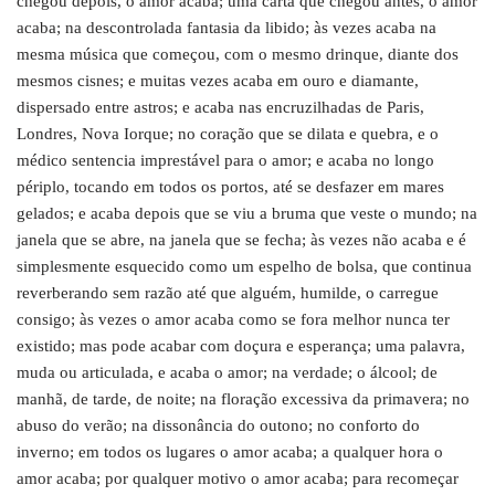
chegou depois, o amor acaba; uma carta que chegou antes, o amor
acaba; na descontrolada fantasia da libido; às vezes acaba na
mesma música que começou, com o mesmo drinque, diante dos
mesmos cisnes; e muitas vezes acaba em ouro e diamante,
dispersado entre astros; e acaba nas encruzilhadas de Paris,
Londres, Nova Iorque; no coração que se dilata e quebra, e o
médico sentencia imprestável para o amor; e acaba no longo
périplo, tocando em todos os portos, até se desfazer em mares
gelados; e acaba depois que se viu a bruma que veste o mundo; na
janela que se abre, na janela que se fecha; às vezes não acaba e é
simplesmente esquecido como um espelho de bolsa, que continua
reverberando sem razão até que alguém, humilde, o carregue
consigo; às vezes o amor acaba como se fora melhor nunca ter
existido; mas pode acabar com doçura e esperança; uma palavra,
muda ou articulada, e acaba o amor; na verdade; o álcool; de
manhã, de tarde, de noite; na floração excessiva da primavera; no
abuso do verão; na dissonância do outono; no conforto do
inverno; em todos os lugares o amor acaba; a qualquer hora o
amor acaba; por qualquer motivo o amor acaba; para recomeçar