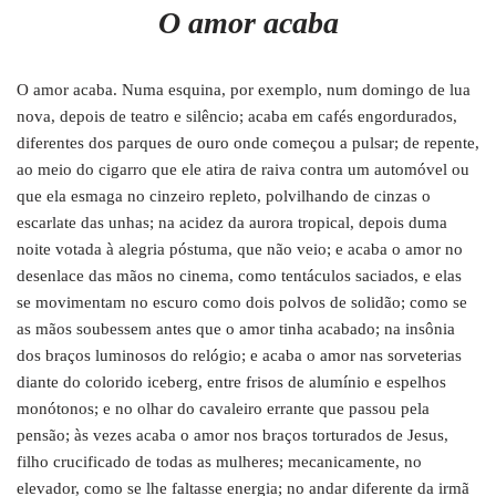
O amor acaba
O amor acaba. Numa esquina, por exemplo, num domingo de lua
nova, depois de teatro e silêncio; acaba em cafés engordurados,
diferentes dos parques de ouro onde começou a pulsar; de repente,
ao meio do cigarro que ele atira de raiva contra um automóvel ou
que ela esmaga no cinzeiro repleto, polvilhando de cinzas o
escarlate das unhas; na acidez da aurora tropical, depois duma
noite votada à alegria póstuma, que não veio; e acaba o amor no
desenlace das mãos no cinema, como tentáculos saciados, e elas
se movimentam no escuro como dois polvos de solidão; como se
as mãos soubessem antes que o amor tinha acabado; na insônia
dos braços luminosos do relógio; e acaba o amor nas sorveterias
diante do colorido iceberg, entre frisos de alumínio e espelhos
monótonos; e no olhar do cavaleiro errante que passou pela
pensão; às vezes acaba o amor nos braços torturados de Jesus,
filho crucificado de todas as mulheres; mecanicamente, no
elevador, como se lhe faltasse energia; no andar diferente da irmã