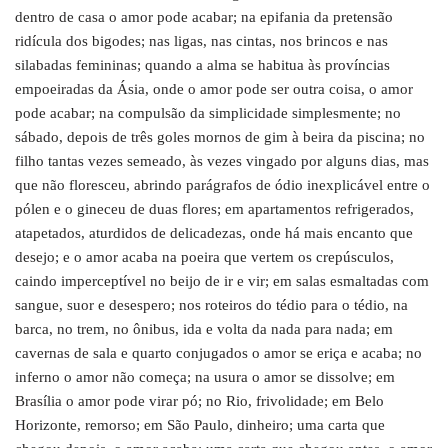
dentro de casa o amor pode acabar; na epifania da pretensão
ridícula dos bigodes; nas ligas, nas cintas, nos brincos e nas
silabadas femininas; quando a alma se habitua às províncias
empoeiradas da Ásia, onde o amor pode ser outra coisa, o amor
pode acabar; na compulsão da simplicidade simplesmente; no
sábado, depois de três goles mornos de gim à beira da piscina; no
filho tantas vezes semeado, às vezes vingado por alguns dias, mas
que não floresceu, abrindo parágrafos de ódio inexplicável entre o
pólen e o gineceu de duas flores; em apartamentos refrigerados,
atapetados, aturdidos de delicadezas, onde há mais encanto que
desejo; e o amor acaba na poeira que vertem os crepúsculos,
caindo imperceptível no beijo de ir e vir; em salas esmaltadas com
sangue, suor e desespero; nos roteiros do tédio para o tédio, na
barca, no trem, no ônibus, ida e volta da nada para nada; em
cavernas de sala e quarto conjugados o amor se eriça e acaba; no
inferno o amor não começa; na usura o amor se dissolve; em
Brasília o amor pode virar pó; no Rio, frivolidade; em Belo
Horizonte, remorso; em São Paulo, dinheiro; uma carta que