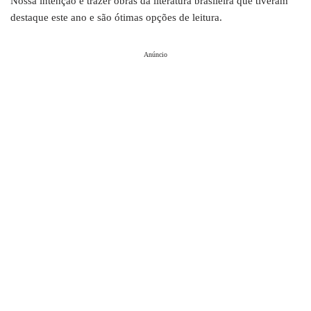
Nossa intenção é trazer obras da literatura brasileira que tiveram
destaque este ano e são ótimas opções de leitura.
Anúncio