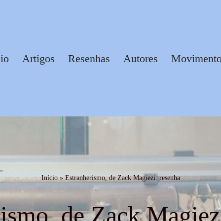
cio
Artigos
Resenhas
Autores
Movimentos
Início
»
Estranherismo, de Zack Magiezi: resenha
rismo, de Zack Magiezi