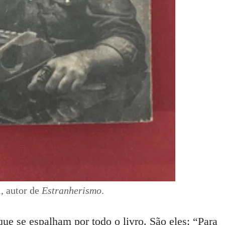
, autor de
Estranherismo
.
que se espalham por todo o livro. São eles: “Para