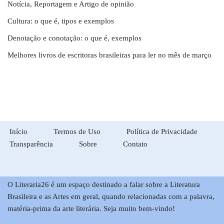
Notícia, Reportagem e Artigo de opinião
Cultura: o que é, tipos e exemplos
Denotação e conotação: o que é, exemplos
Melhores livros de escritoras brasileiras para ler no mês de março
Início
Termos de Uso
Política de Privacidade
Transparência
Sobre
Contato
O Literaria26 é um espaço destinado a falar sobre a Literatura
Brasileira e as Artes em geral, quando relacionadas com a palavra,
matéria-prima da arte literária. Seja muito bem-vindo!