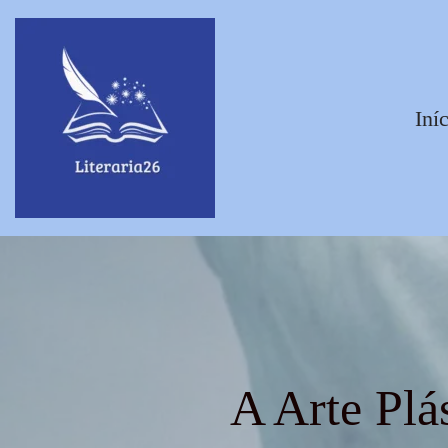
Pular
para
Iní
o
conteúdo
A Arte Plá