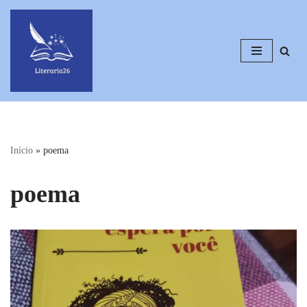
Pular
para
o
conteúdo
Início
»
poema
poema