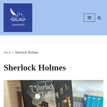
Pular
para
o
conteúdo
Início
»
Sherlock Holmes
Sherlock Holmes