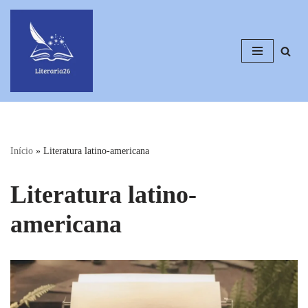
Pular
para
o
conteúdo
Início
»
Literatura latino-americana
Literatura latino-
americana